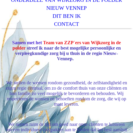
ONDERDEEL VAN WIJKZORG IN DE POLDER
NIEUW VENNEP
DIT BEN IK
CONTACT
Samen met het
Team van ZZP`ers van Wijkzorg in de
polder
streef ik naar de best mogelijke persoonlijke en
verpleegkundige zorg bij u thuis in de regio Nieuw-
Vennep.
We stellen de wensen rondom gezondheid, de zelfstandigheid en
eigen regie centraal, om zo de comfort thuis van onze cliënten en
hun familie zo veel mogelijk te bevorderen en behouden. Wij
respecteren de wensen en behoeften rondom de zorg, die wij op
maat leveren.
We nemen ruim de tijd om goed naar onze cliënten te luisteren
om een individueel zorgpakket aan te bieden dat het best aansluit