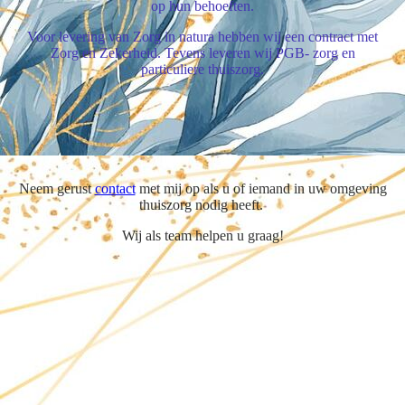
op hun behoeften.
Voor levering van Zorg in natura hebben wij een contract met
Zorg en Zekerheid. Tevens leveren wij PGB- zorg en
particuliere thuiszorg.
Neem gerust
contact
met mij op als u of iemand in uw omgeving
thuiszorg nodig heeft.
Wij als team helpen u graag!